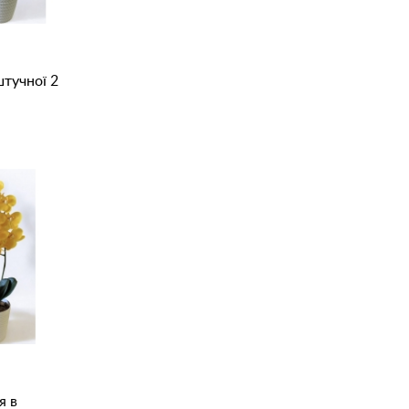
штучної 2
я в