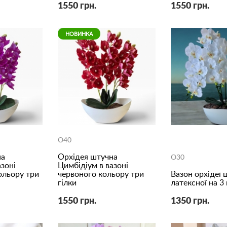
1550 грн.
1550 грн.
НОВИНКА
O40
на
Орхідея штучна
O30
зоні
Цимбідіум в вазоні
ольору три
червоного кольору три
Вазон орхідеї 
гілки
латексної на 3 
1550 грн.
1350 грн.