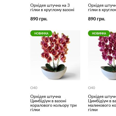
Орхідея штучна на 3
Орхідея штучн
гілки в круглому вазоні
гілки в кругло
890 грн.
890 грн.
НОВИНКА
НОВИНКА
O40
O40
Орхідея штучна
Орхідея штуч
Цимбідіум в вазоні
Цимбідіум в ва
коралового кольору три
малинового ко
гілки
гілки