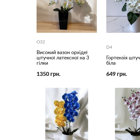
O32
D4
Високий вазон орхідеї
штучної латексної на 3
Гортензія штуч
гілки
біла
1350 грн.
649 грн.