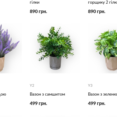
гілки
горщику 2 гілк
890 грн.
890 грн.
Y2
Y3
дою
Вазон з самшитом
Вазон з зелен
499 грн.
499 грн.