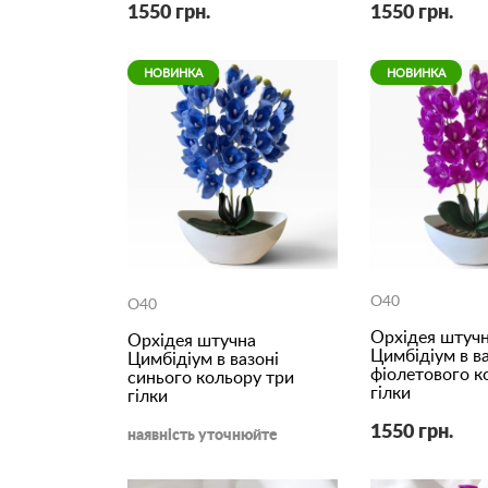
1550 грн.
1550 грн.
НОВИНКА
НОВИНКА
O40
O40
Орхідея штуч
Орхідея штучна
Цимбідіум в ва
Цимбідіум в вазоні
фіолетового к
синього кольору три
гілки
гілки
1550 грн.
наявність уточнюйте