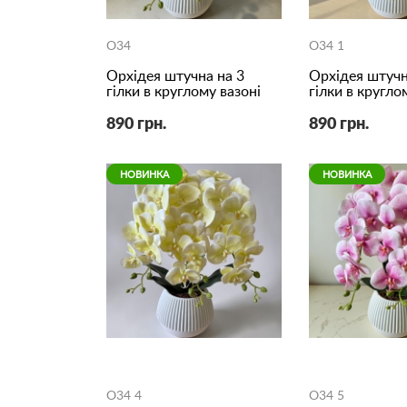
O34
O34 1
Орхідея штучна на 3
Орхідея штучн
гілки в круглому вазоні
гілки в кругло
890 грн.
890 грн.
НОВИНКА
НОВИНКА
O34 4
O34 5