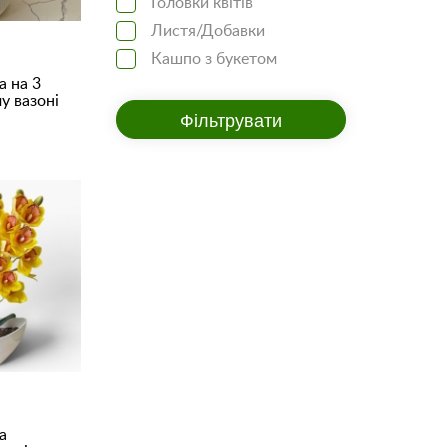
Головки квітів
Листя/Добавки
Кашпо з букетом
а на 3
у вазоні
Фільтрувати
а