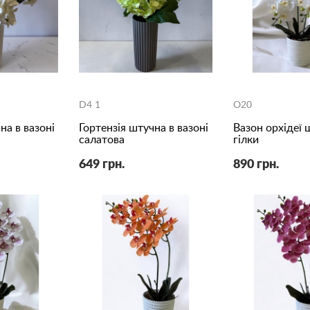
D4 1
O20
на в вазоні
Гортензія штучна в вазоні
Вазон орхідеї 
салатова
гілки
649 грн.
890 грн.