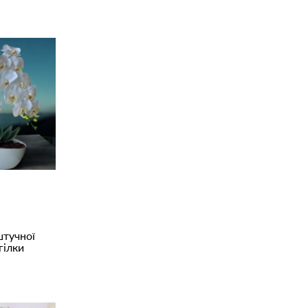
штучної
гілки