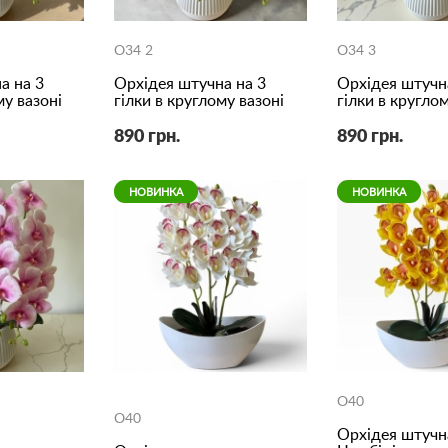
O34 2
O34 3
а на 3
Орхідея штучна на 3
Орхідея штучн
му вазоні
гілки в круглому вазоні
гілки в круглом
890 грн.
890 грн.
НОВИНКА
НОВИНКА
O40
O40
Орхідея штучн