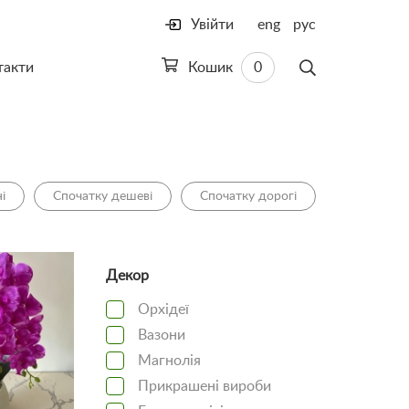
Увійти
eng
рус
такти
Кошик
0
і
Спочатку дешеві
Спочатку дорогі
Декор
Орхідеї
Вазони
Магнолія
Прикрашені вироби