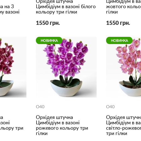
Орхідея штучна
Цимбідіум в ва
а на 3
Цимбідіум в вазоні білого
жовтого кольо
му вазоні
кольору три гілки
гілки
1550 грн.
1550 грн.
НОВИНКА
НОВИНКА
O40
O40
на
Орхідея штучна
Орхідея штучн
зоні
Цимбідіум в вазоні
Цимбідіум в ва
льору три
рожевого кольору три
світло-рожево
гілки
три гілки