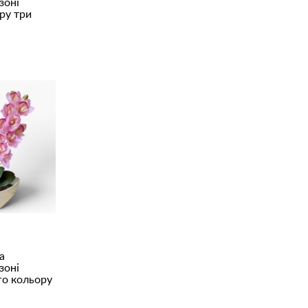
зоні
ру три
а
зоні
го кольору