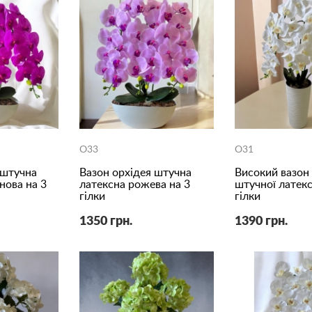
O33
O31
 штучна
Вазон орхідея штучна
Високий вазон 
нова на 3
латексна рожева на 3
штучної латекс
гілки
гілки
1350 грн.
1390 грн.