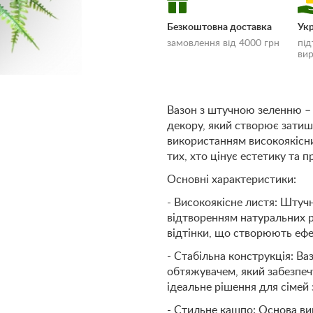
Безкоштовна доставка
Укр
замовлення від 4000 грн
під
вир
Вазон з штучною зеленню –
декору, який створює затиш
«Умови доставки
використанням високоякісни
оплати»
тих, хто цінує естетику та п
Основні характеристики:
- Високоякісне листя: Штуч
відтворенням натуральних р
відтінки, що створюють ефе
- Стабільна конструкція: В
обтяжувачем, який забезпечу
ідеальне рішення для сімей
- Стильне кашпо: Основа ви