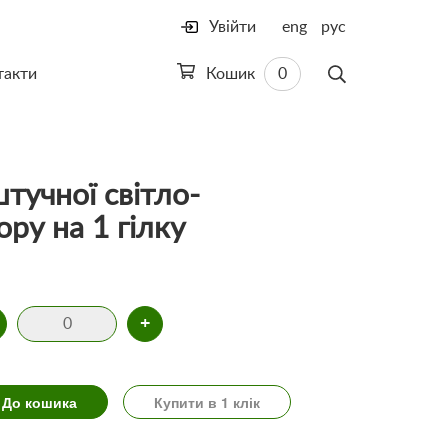
Увійти
eng
рус
такти
Кошик
0
штучної світло-
ру на 1 гілку
+
До кошика
Купити в 1 клік