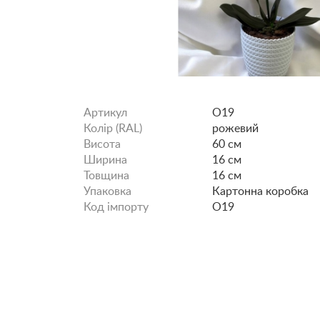
Артикул
O19
Колір (RAL)
рожевий
Висота
60 см
Ширина
16 см
Товщина
16 см
Упаковка
Картонна коробка
Код імпорту
O19