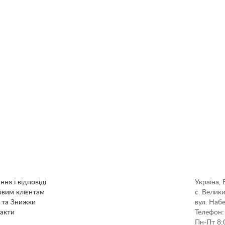
ння і відповіді
Україна, 
вим клієнтам
с. Велик
 та Знижки
вул. Наб
акти
Телефон
Пн-Пт 8: