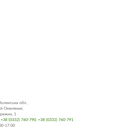
Волинська обл.,
ий Омеляник,
ережна, 1
:
+38 (0332) 760-790
,
+38 (0332) 760-791
00-17:00