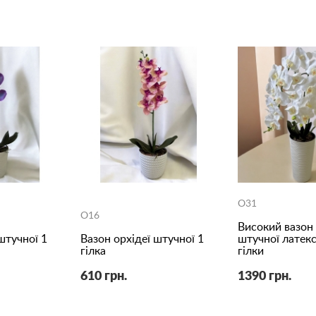
O31
O16
Високий вазон 
штучної 1
Вазон орхідеї штучної 1
штучної латекс
гілка
гілки
610 грн.
1390 грн.