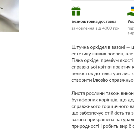
Безкоштовна доставка
Укр
замовлення від 4000 грн
під
вир
Штучна орхідея в вазоні — ц
естетику живих рослин, але 
Гілка орхідеї преміум якості
справжньої квітки практич
«Умови доставки
пелюсток до текстури листя
оплати»
створити ілюзію справжньої
Листя рослини також викона
бутафорних корінців, що до
справжнього горщичного ва
що забезпечує стійкість та
вазона прикрашена натурал
природності і робить виріб