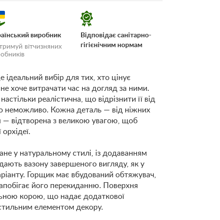
аїнський виробник
Відповідає санітарно-
гігієнічним нормам
тримуй вітчизняних
обників
е ідеальний вибір для тих, хто цінує
не хоче витрачати час на догляд за ними.
 настільки реалістична, що відрізнити її від
но неможливо. Кожна деталь — від ніжних
 і
 — відтворена з великою увагою, щоб
 орхідеї.
не у натуральному стилі, із додаванням
дають вазону завершеного вигляду, як у
ріанту. Горщик має вбудований обтяжувач,
 запобігає його перекиданню. Поверхня
ьною корою, що надає додаткової
 стильним елементом декору.