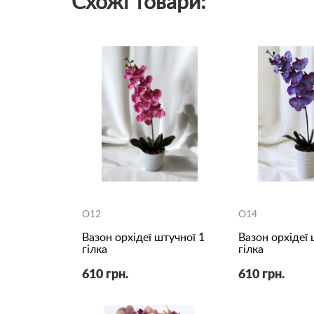
Схожі товари:
O12
O14
Вазон орхідеї штучної 1
Вазон орхідеї 
гілка
гілка
610 грн.
610 грн.