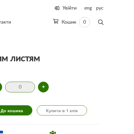
Увійти
eng
рус
такти
Кошик
0
им листям
+
До кошика
Купити в 1 клік