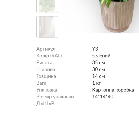
Артикул
Y3
Колір (RAL)
зелений
Висота
35 см
Ширина
30 см
Товщина
14 см
Вага
1 кг
Упаковка
Картонна коробка
Розмір упаковки
14*14*40
Д×Ш×В