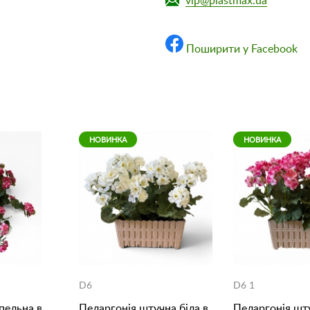
vip@plastmax.ua
Поширити у Facebook
НОВИНКА
НОВИНКА
D6
D6 1
пельна в
Пеларгонія штучна біла в
Пеларгонія шт