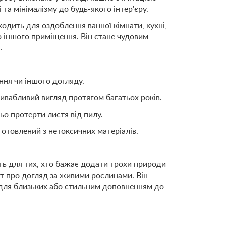
 та мінімалізму до будь-якого інтер'єру.
дходить для оздоблення ванної кімнати, кухні,
го іншого приміщення. Він стане чудовим
.
ання чи іншого догляду.
ривабливий вигляд протягом багатьох років.
ьо протерти листя від пилу.
готовлений з нетоксичних матеріалів.
ть для тих, хто бажає додати трохи природи
от про догляд за живими рослинами. Він
для близьких або стильним доповненням до