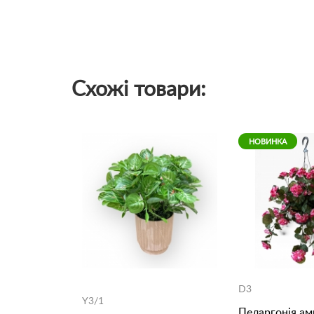
Схожі товари:
НОВИНКА
D3
Y3/1
Пеларгонія ам