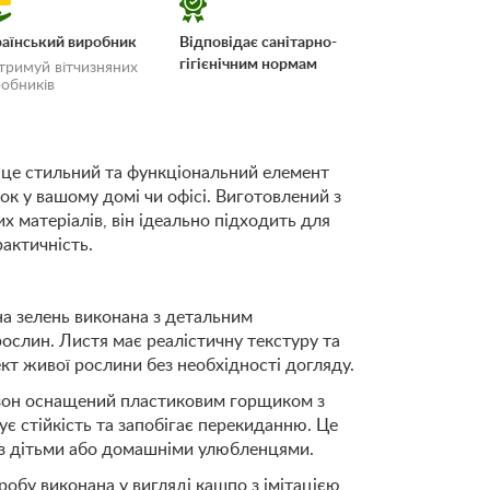
аїнський виробник
Відповідає санітарно-
гігієнічним нормам
тримуй вітчизняних
обників
 це стильний та функціональний елемент
ок у вашому домі чи офісі. Виготовлений з
 і
х матеріалів, він ідеально підходить для
рактичність.
на зелень виконана з детальним
ослин. Листя має реалістичну текстуру та
кт живої рослини без необхідності догляду.
азон оснащений пластиковим горщиком з
є стійкість та запобігає перекиданню. Це
 з дітьми або домашніми улюбленцями.
робу виконана у вигляді кашпо з імітацією