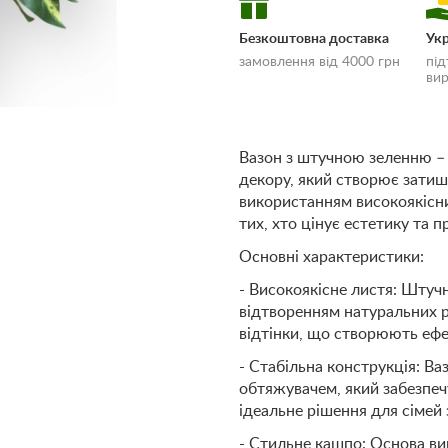
Безкоштовна доставка
Укр
замовлення від 4000 грн
під
вир
Вазон з штучною зеленню –
декору, який створює затиш
«Умови доставки
використанням високоякісни
оплати»
тих, хто цінує естетику та п
Основні характеристики:
- Високоякісне листя: Штуч
відтворенням натуральних р
відтінки, що створюють ефе
- Стабільна конструкція: В
обтяжувачем, який забезпечу
ідеальне рішення для сімей
- Стильне кашпо: Основа ви