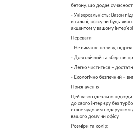
бетону, що додає сучасності
- Універсальність: Вазон пі
вітальні, офісу чи будь-яко
акцентом у вашому інтер'єрі
Переваги:
- Не вимагає поливу, підріз
- Довговічний та зберігає п
- Легко чиститься – достатн
- Екологічно безпечний – ви
Призначення:
Цей вазон ідеально підходи
до свого інтер'єру без турб
стане чудовим подарунком 
вашого дому чи офісу.
Розміри та колір: