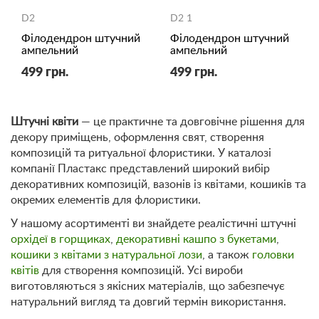
D2
D2 1
Філодендрон штучний
Філодендрон штучний
ампельний
ампельний
499 грн.
499 грн.
Штучні квіти
— це практичне та довговічне рішення для
декору приміщень, оформлення свят, створення
композицій та ритуальної флористики. У каталозі
компанії Пластакс представлений широкий вибір
декоративних композицій, вазонів із квітами, кошиків та
окремих елементів для флористики.
У нашому асортименті ви знайдете реалістичні штучні
орхідеї в горщиках
,
декоративні кашпо з букетами
,
кошики з квітами з натуральної лози
, а також
головки
квітів
для створення композицій. Усі вироби
виготовляються з якісних матеріалів, що забезпечує
натуральний вигляд та довгий термін використання.