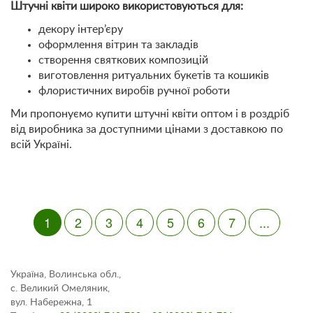
Штучні квіти широко використовуються для:
декору інтер’єру
оформлення вітрин та закладів
створення святкових композицій
виготовлення ритуальних букетів та кошиків
флористичних виробів ручної роботи
Ми пропонуємо купити штучні квіти оптом і в роздріб
від виробника за доступними цінами з доставкою по
всій Україні.
1
2
3
4
5
6
7
...
Україна, Волинська обл.,
с. Великий Омеляник,
вул. Набережна, 1