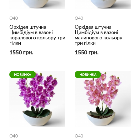
O40
O40
Орхідея штучна
Орхідея штучна
Цимбідіум в вазоні
Цимбідіум в вазоні
коралового кольору три
малинового кольору
гілки
три гілки
1550 грн.
1550 грн.
НОВИНКА
НОВИНКА
O40
O40