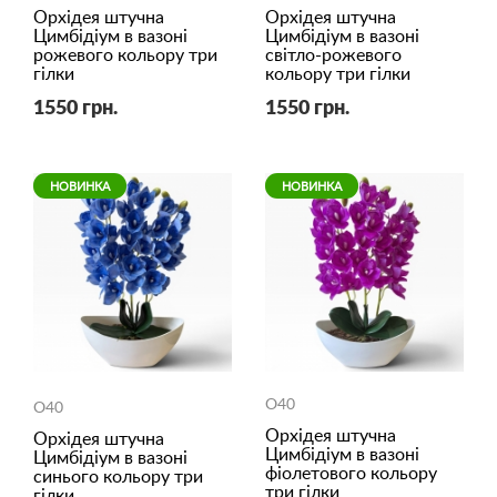
Орхідея штучна
Орхідея штучна
Цимбідіум в вазоні
Цимбідіум в вазоні
рожевого кольору три
світло-рожевого
гілки
кольору три гілки
1550 грн.
1550 грн.
НОВИНКА
НОВИНКА
O40
O40
Орхідея штучна
Орхідея штучна
Цимбідіум в вазоні
Цимбідіум в вазоні
фіолетового кольору
синього кольору три
три гілки
гілки