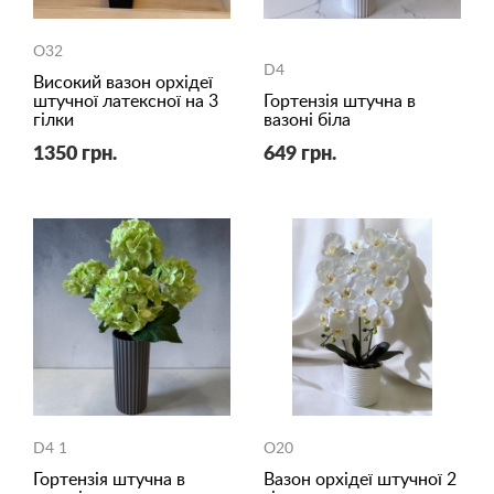
O32
D4
Високий вазон орхідеї
штучної латексної на 3
Гортензія штучна в
гілки
вазоні біла
1350 грн.
649 грн.
D4 1
O20
Гортензія штучна в
Вазон орхідеї штучної 2