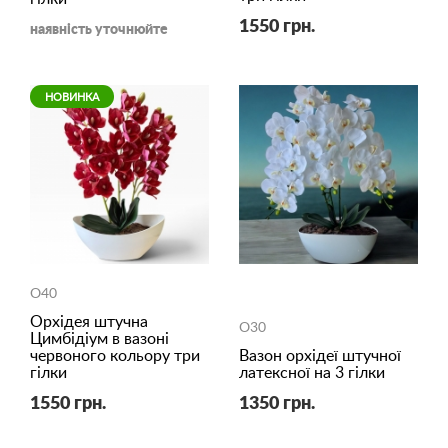
1550 грн.
наявність уточнюйте
НОВИНКА
O40
Орхідея штучна
O30
Цимбідіум в вазоні
червоного кольору три
Вазон орхідеї штучної
гілки
латексної на 3 гілки
1550 грн.
1350 грн.