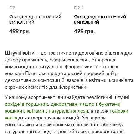
D2
D2 1
Філодендрон штучний
Філодендрон штучний
ампельний
ампельний
499 грн.
499 грн.
Штучні квіти
— це практичне та довговічне рішення для
декору приміщень, оформлення свят, створення
композицій та ритуальної флористики. У каталозі
компанії Пластакс представлений широкий вибір
декоративних композицій, вазонів із квітами, кошиків та
окремих елементів для флористики.
У нашому асортименті ви знайдете реалістичні штучні
орхідеї в горщиках
,
декоративні кашпо з букетами
,
кошики з квітами з натуральної лози
, а також
головки
квітів
для створення композицій. Усі вироби
виготовляються з якісних матеріалів, що забезпечує
натуральний вигляд та довгий термін використання.