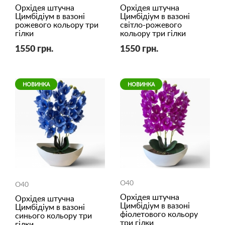
Орхідея штучна
Орхідея штучна
Цимбідіум в вазоні
Цимбідіум в вазоні
рожевого кольору три
світло-рожевого
гілки
кольору три гілки
1550 грн.
1550 грн.
НОВИНКА
НОВИНКА
O40
O40
Орхідея штучна
Орхідея штучна
Цимбідіум в вазоні
Цимбідіум в вазоні
фіолетового кольору
синього кольору три
три гілки
гілки