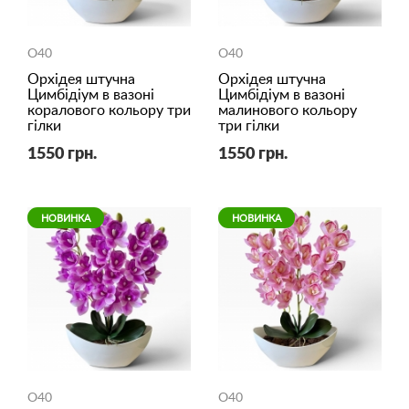
O40
O40
Орхідея штучна
Орхідея штучна
Цимбідіум в вазоні
Цимбідіум в вазоні
коралового кольору три
малинового кольору
гілки
три гілки
1550 грн.
1550 грн.
НОВИНКА
НОВИНКА
O40
O40