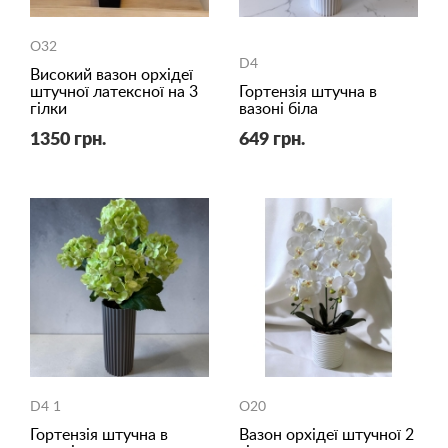
O32
D4
Високий вазон орхідеї
штучної латексної на 3
Гортензія штучна в
гілки
вазоні біла
1350 грн.
649 грн.
D4 1
O20
Гортензія штучна в
Вазон орхідеї штучної 2