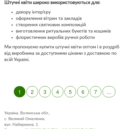
Штучні квіти широко використовуються для:
декору інтер’єру
оформлення вітрин та закладів
створення святкових композицій
виготовлення ритуальних букетів та кошиків
флористичних виробів ручної роботи
Ми пропонуємо купити штучні квіти оптом і в роздріб
від виробника за доступними цінами з доставкою по
всій Україні.
1
2
3
4
5
6
7
...
Україна, Волинська обл.,
с. Великий Омеляник,
вул. Набережна, 1