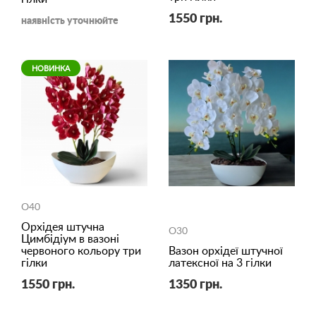
1550 грн.
наявність уточнюйте
НОВИНКА
O40
Орхідея штучна
O30
Цимбідіум в вазоні
червоного кольору три
Вазон орхідеї штучної
гілки
латексної на 3 гілки
1550 грн.
1350 грн.