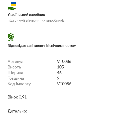
Український виробник
«Умови доставки і
підтримуй вітчизняних виробників
оплати»
Відповідає санітарно-гігієнічним нормам
Артикул
VT0086
Висота
105
Ширина
46
Товщина
9
Код імпорту
VT0086
Вінок 0,91
Детально: