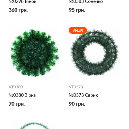
№0298 Вінок
№0383 Сонечко
360 грн.
95 грн.
АКЦІЯ
VT0380
VT0373
№0380 Зірка
№0373 Єврик
70 грн.
90 грн.