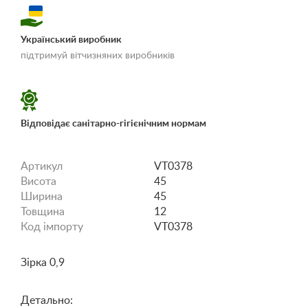
Український виробник
«Умови доставки і
підтримуй вітчизняних виробників
оплати»
Відповідає санітарно-гігієнічним нормам
Артикул
VT0378
Висота
45
Ширина
45
Товщина
12
Код імпорту
VT0378
Зірка 0,9
Детально: