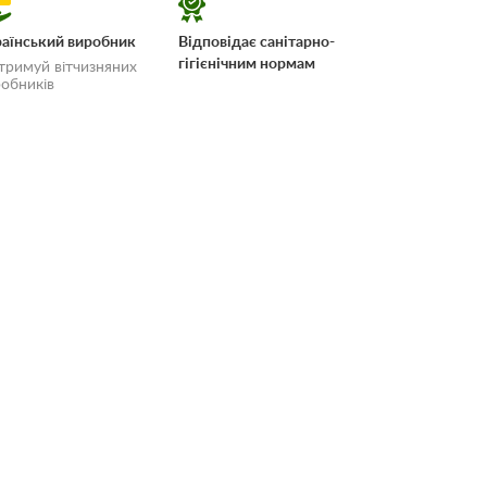
аїнський виробник
Відповідає санітарно-
гігієнічним нормам
тримуй вітчизняних
обників
 і