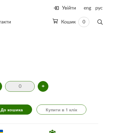
Увійти
eng
рус
такти
Кошик
0
+
До кошика
Купити в 1 клік