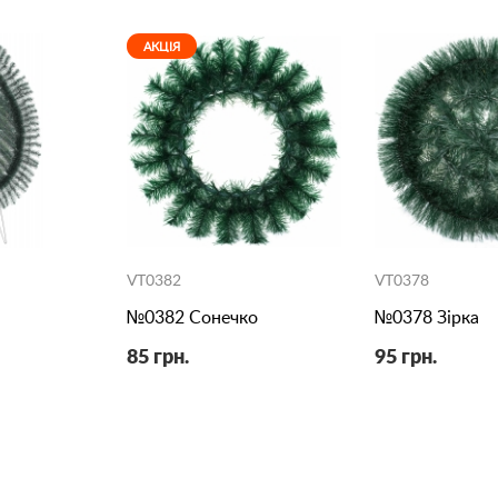
АКЦІЯ
VT0382
VT0378
№0382 Сонечко
№0378 Зірка
85 грн.
95 грн.