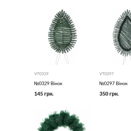
VT0329
VT0297
№0329 Вінок
№0297 Вінок
145 грн.
350 грн.