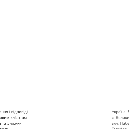
ння і відповіді
Україна, 
овим клієнтам
с. Велик
и та Знижки
вул. Наб