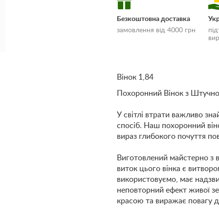
Безкоштовна доставка
Укр
замовлення від 4000 грн
під
вир
Вінок 1,84
Похоронний Вінок з Штучної
«Умови доставки
оплати»
У світлі втрати важливо зн
спосіб. Наш похоронний віно
вираз глибокого почуття пов
Виготовлений майстерно з в
виток цього вінка є витвор
використовуємо, має надзв
неповторний ефект живої зе
красою та виражає повагу до