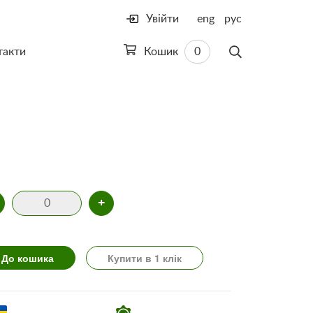
Увійти
eng
рус
такти
Кошик
0
+
До кошика
Купити в 1 клік