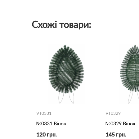
Схожі товари:
VT0331
VT0329
№0331 Вінок
№0329 Вінок
120 грн.
145 грн.