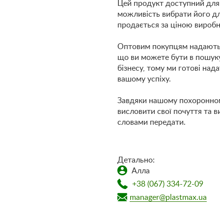
Цей продукт доступний для
можливість вибрати його дл
продається за ціною виробни
Оптовим покупцям надаютьс
що ви можете бути в пошуку
бізнесу, тому ми готові над
вашому успіху.
Завдяки нашому похоронному
висловити свої почуття та 
словами передати.
Детально:
Алла
+38 (067) 334-72-09
manager@plastmax.ua