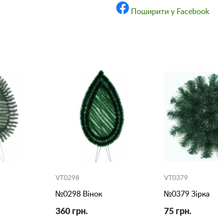
Поширити у Facebook
VT0298
VT0379
№0298 Вінок
№0379 Зірка
360 грн.
75 грн.