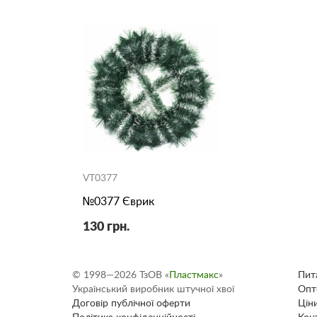
VT0377
№0377 Єврик
130 грн.
© 1998—2026 ТзОВ «
Пластмакс
»
Пита
Український виробник штучної хвої
Опт
Договір публічної оферти
Цін