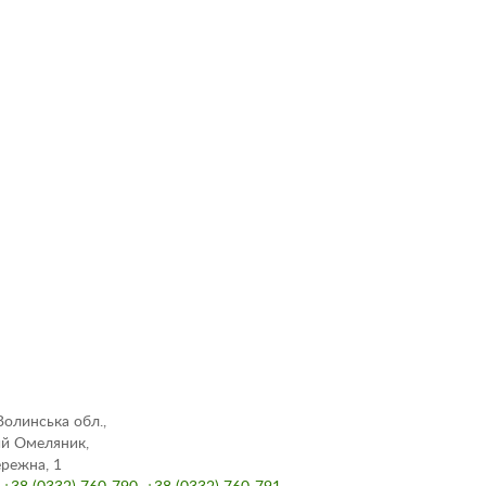
Волинська обл.,
ий Омеляник,
ережна, 1