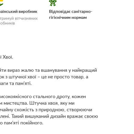
аїнський виробник
Відповідає санітарно-
гігієнічним нормам
тримуй вітчизняних
обників
 Хвої.
 і
айти вираз жалю та вшанування у найкращий
к з штучної хвої – це не просто товар, а
аги та пам'яті.
исокоякісного стального дроту, кожен
ом мистецтва. Штучна хвоя, яку ми
ичайну схожість з природною, створюючи
лені. Такий вишуканий дизайн вражає своєю
 пам'яті покійного.