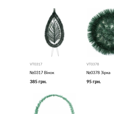
VT0317
VT0378
№0317 Вінок
№0378 Зірка
385 грн.
95 грн.