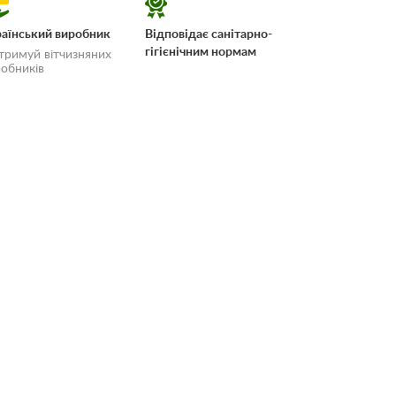
аїнський виробник
Відповідає санітарно-
гігієнічним нормам
тримуй вітчизняних
обників
 і