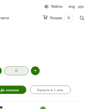
Увійти
eng
рус
такти
Кошик
0
+
До кошика
Купити в 1 клік