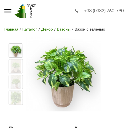
+38 (0332) 760-790
Главная
/
Каталог
/
Декор
/
Вазоны
/ Вазон с зеленью