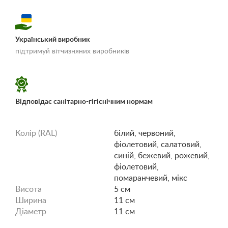
Український виробник
«Умови доставки і
підтримуй вітчизняних виробників
оплати»
Відповідає санітарно-гігієнічним нормам
Колір (RAL)
білий, червоний,
фіолетовий, салатовий,
синій, бежевий, рожевий,
фіолетовий,
помаранчевий, мікс
Висота
5 см
Ширина
11 см
Діаметр
11 см