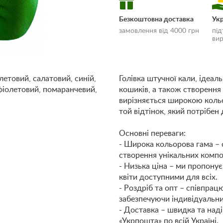
Безкоштовна доставка
Укр
замовлення від 4000 грн
під
вир
летовий, салатовий, синій,
Голівка штучної кали, ідеал
фіолетовий, помаранчевий,
кошиків, а також створення
«Умови доставки
вирізняється широкою коль
оплати»
той відтінок, який потрібен 
Основні переваги:
- Широка кольорова гама – о
створення унікальних компо
- Низька ціна – ми пропону
квіти доступними для всіх.
- Роздріб та опт – співпрацю
забезпечуючи індивідуальни
- Доставка – швидка та над
«Укрпошта» по всій Україні.