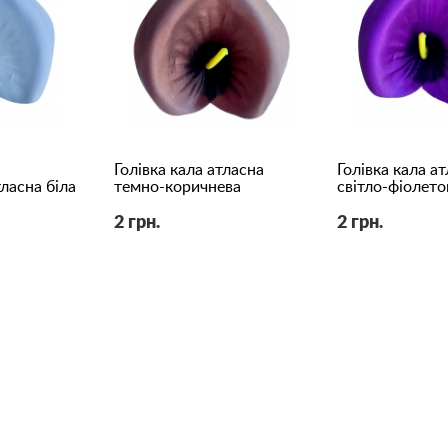
Голівка кала атласна
Голівка кала а
тласна біла
темно-коричнева
світло-фіолето
2 грн.
2 грн.