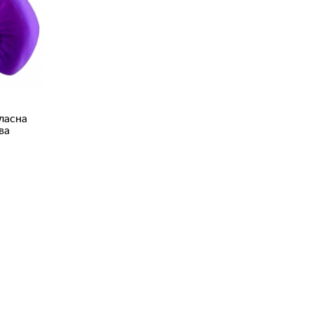
тласна
ва