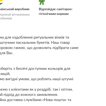
аїнський виробник
Відповідає санітарно-
гігієнічним нормам
тримуй вітчизняних
обників
ьна для оздоблення ритуальних вінків та
 штучних пасхальних букетів. Наш товар
 і
оровою гамою, що дозволить підібрати саме
для Вас.
беріть з безлічі доступних кольорів для
зицій.
ємо вигідні умови, що роблять наші штучні
ємо з клієнтами як у роздріб, так і оптом,
й підхід до кожного замовлення.
ійна доставка службами «Нова пошта» та