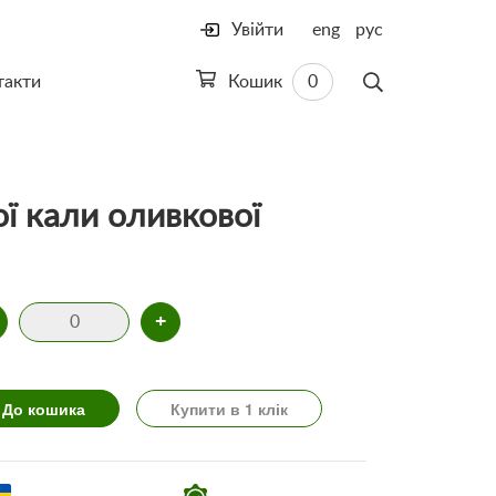
Увійти
eng
рус
такти
Кошик
0
ої кали оливкової
+
До кошика
Купити в 1 клік