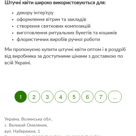
Штучні квіти широко використовуються для:
декору інтер’єру
оформлення вітрин та закладів
створення святкових композицій
виготовлення ритуальних букетів та кошиків
флористичних виробів ручної роботи
Ми пропонуємо купити штучні квіти оптом і в роздріб
від виробника за доступними цінами з доставкою по
всій Україні.
1
2
3
4
5
6
7
...
Україна, Волинська обл.,
с. Великий Омеляник,
вул. Набережна, 1