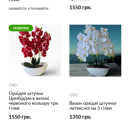
1550 грн.
наявність уточнюйте
НОВИНКА
O40
Орхідея штучна
O30
Цимбідіум в вазоні
червоного кольору три
Вазон орхідеї штучної
гілки
латексної на 3 гілки
1550 грн.
1350 грн.