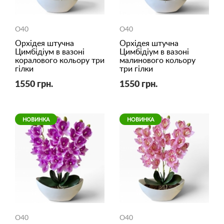
O40
O40
Орхідея штучна
Орхідея штучна
Цимбідіум в вазоні
Цимбідіум в вазоні
коралового кольору три
малинового кольору
гілки
три гілки
1550 грн.
1550 грн.
НОВИНКА
НОВИНКА
O40
O40