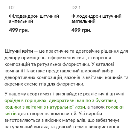
D2
D2 1
Філодендрон штучний
Філодендрон штучний
ампельний
ампельний
499 грн.
499 грн.
Штучні квіти
— це практичне та довговічне рішення для
декору приміщень, оформлення свят, створення
композицій та ритуальної флористики. У каталозі
компанії Пластакс представлений широкий вибір
декоративних композицій, вазонів із квітами, кошиків та
окремих елементів для флористики.
У нашому асортименті ви знайдете реалістичні штучні
орхідеї в горщиках
,
декоративні кашпо з букетами
,
кошики з квітами з натуральної лози
, а також
головки
квітів
для створення композицій. Усі вироби
виготовляються з якісних матеріалів, що забезпечує
натуральний вигляд та довгий термін використання.