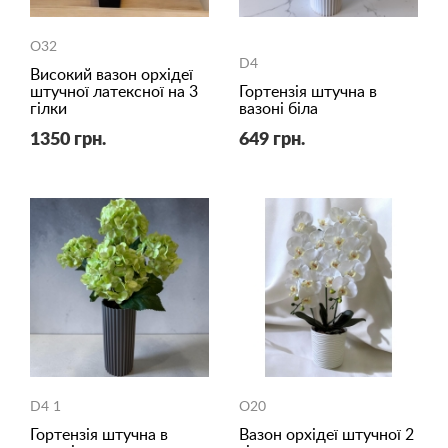
O32
D4
Високий вазон орхідеї
штучної латексної на 3
Гортензія штучна в
гілки
вазоні біла
1350 грн.
649 грн.
D4 1
O20
Гортензія штучна в
Вазон орхідеї штучної 2