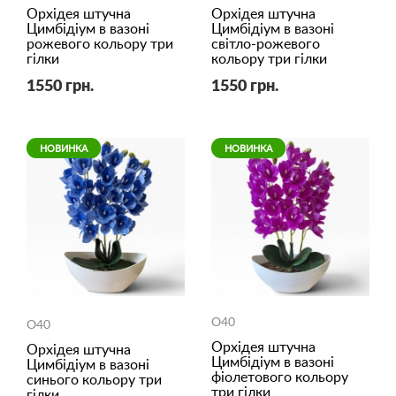
Орхідея штучна
Орхідея штучна
Цимбідіум в вазоні
Цимбідіум в вазоні
рожевого кольору три
світло-рожевого
гілки
кольору три гілки
1550 грн.
1550 грн.
НОВИНКА
НОВИНКА
O40
O40
Орхідея штучна
Орхідея штучна
Цимбідіум в вазоні
Цимбідіум в вазоні
фіолетового кольору
синього кольору три
три гілки
гілки