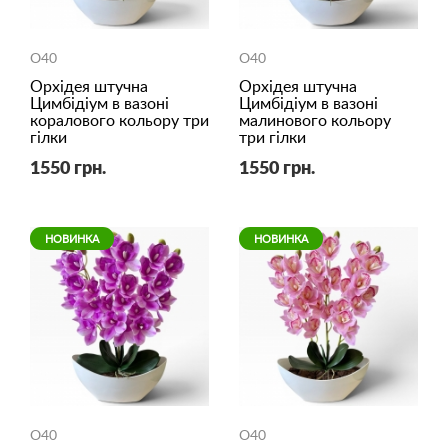
O40
O40
Орхідея штучна
Орхідея штучна
Цимбідіум в вазоні
Цимбідіум в вазоні
коралового кольору три
малинового кольору
гілки
три гілки
1550 грн.
1550 грн.
НОВИНКА
НОВИНКА
O40
O40