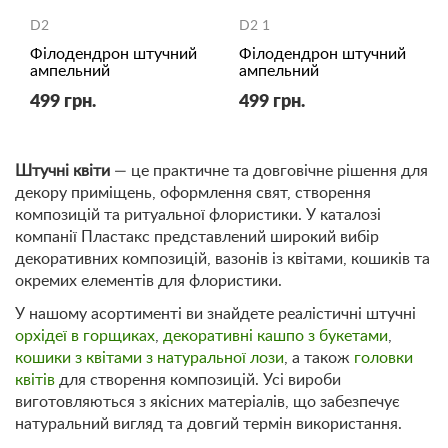
D2
D2 1
Філодендрон штучний
Філодендрон штучний
ампельний
ампельний
499 грн.
499 грн.
Штучні квіти
— це практичне та довговічне рішення для
декору приміщень, оформлення свят, створення
композицій та ритуальної флористики. У каталозі
компанії Пластакс представлений широкий вибір
декоративних композицій, вазонів із квітами, кошиків та
окремих елементів для флористики.
У нашому асортименті ви знайдете реалістичні штучні
орхідеї в горщиках
,
декоративні кашпо з букетами
,
кошики з квітами з натуральної лози
, а також
головки
квітів
для створення композицій. Усі вироби
виготовляються з якісних матеріалів, що забезпечує
натуральний вигляд та довгий термін використання.