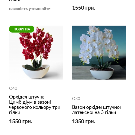
1550 грн.
наявність уточнюйте
НОВИНКА
O40
Орхідея штучна
O30
Цимбідіум в вазоні
червоного кольору три
Вазон орхідеї штучної
гілки
латексної на 3 гілки
1550 грн.
1350 грн.