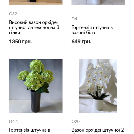
O32
D4
Високий вазон орхідеї
штучної латексної на 3
Гортензія штучна в
гілки
вазоні біла
1350 грн.
649 грн.
D4 1
O20
Гортензія штучна в
Вазон орхідеї штучної 2