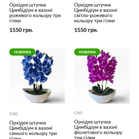
Орхідея штучна
Орхідея штучна
Цимбідіум в вазоні
Цимбідіум в вазоні
рожевого кольору три
світло-рожевого
гілки
кольору три гілки
1550 грн.
1550 грн.
НОВИНКА
НОВИНКА
O40
O40
Орхідея штучна
Орхідея штучна
Цимбідіум в вазоні
Цимбідіум в вазоні
фіолетового кольору
синього кольору три
три гілки
гілки