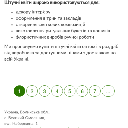
Штучні квіти широко використовуються для:
декору інтер’єру
оформлення вітрин та закладів
створення святкових композицій
виготовлення ритуальних букетів та кошиків
флористичних виробів ручної роботи
Ми пропонуємо купити штучні квіти оптом і в роздріб
від виробника за доступними цінами з доставкою по
всій Україні.
1
2
3
4
5
6
7
...
Україна, Волинська обл.,
с. Великий Омеляник,
вул. Набережна, 1