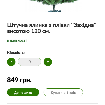
Штучна ялинка з плівки ″Західна″
висотою 120 см.
в наявності
Кількість:
-
+
849 грн.
До кошика
Купити в 1 клік