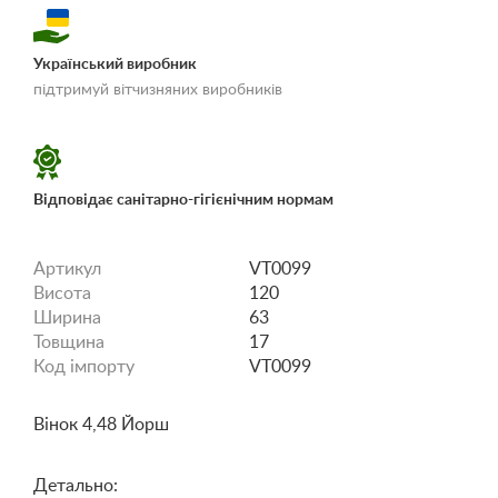
Український виробник
«Умови доставки і
підтримуй вітчизняних виробників
оплати»
Відповідає санітарно-гігієнічним нормам
Артикул
VT0099
Висота
120
Ширина
63
Товщина
17
Код імпорту
VT0099
Вінок 4,48 Йорш
Детально: