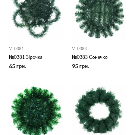
VT0381
VT0383
№0381 Зірочка
№0383 Сонечко
65 грн.
95 грн.