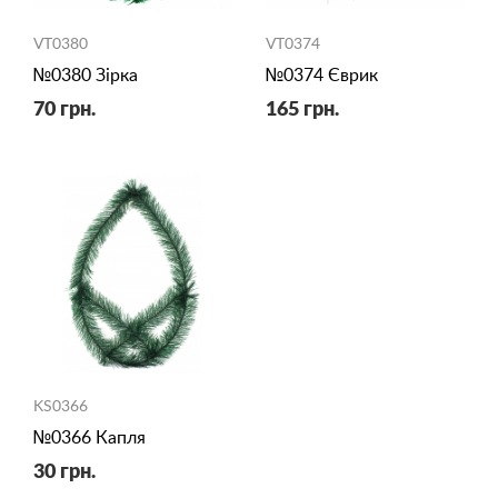
VT0380
VT0374
№0380 Зірка
№0374 Єврик
70 грн.
165 грн.
KS0366
№0366 Капля
30 грн.