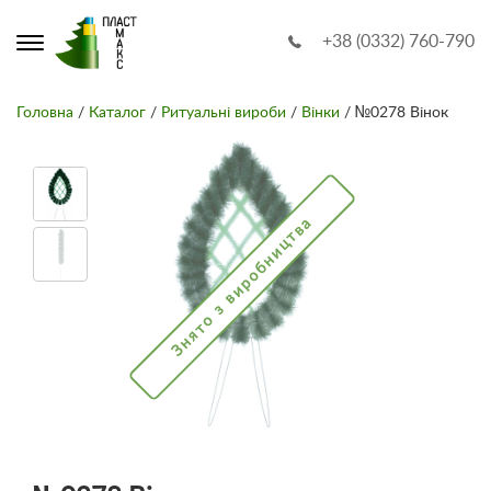
+38 (0332) 760-790
Головна
/
Каталог
/
Ритуальні вироби
/
Вінки
/ №0278 Вінок
Знято з виробництва
Знят