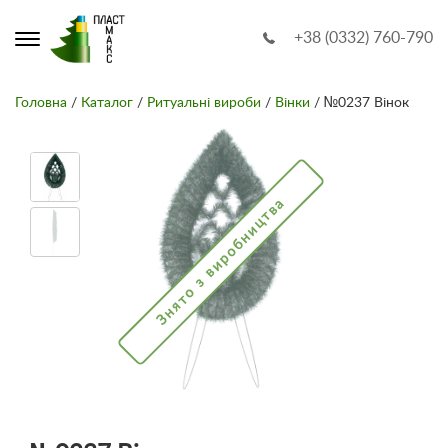
+38 (0332) 760-790
Головна
/
Каталог
/
Ритуальні вироби
/
Вінки
/ №0237 Вінок
Знято з виробництва
Знят