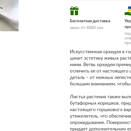
Бесплатная доставка
Ук
пр
заказ от 4000 грн
по
от
пр
Искусственная орхидея в го
ценит эстетику живых расте
ними. Ветвь орхидеи премиу
отличить ее от настоящего
деталь – от нежных лепестк
доставки и оплаты»
большим вниманием, чтобы
Листья растения также вып
бутафорных корешков, прид
настоящего горшкового вар
утяжелитель, что обеспечив
опрокидывание. Поверхност
придает дополнительную ес