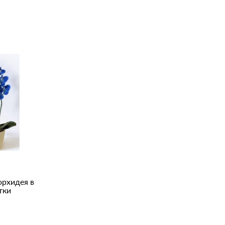
орхидея в
тки