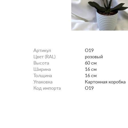
Артикул
O19
Цвет (RAL)
розовый
Высота
60 см
Ширина
16 см
Толщина
16 см
Упаковка
Картонная коробка
Код импорта
O19