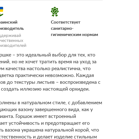
раинский
Соответствует
оизводитель
санитарно-
гигиеническим нормам
ддерживай
ечественных
оизводителей
ршке – это идеальный выбор для тех, кто
ний, но не хочет тратить время на уход за
м качества настолько реалистична, что
 цветка практически невозможно. Каждая
«Условия
ов до текстуры листьев – воспроизведена с
 создать иллюзию настоящей орхидеи.
олнены в натуральном стиле, с добавлением
ающих вазону завершенного вида, как у
ианта. Горшок имеет встроенный
ает устойчивость и предотвращает его
ь вазона украшена натуральной корой, что
тественность и делает изделие стильным