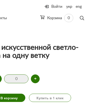
Войти
укр
eng
акты
Корзина
0
 искусственной светло-
 на одну ветку
+
В корзину
Купить в 1 клик