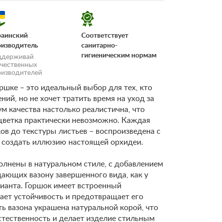
раинский
Соответствует
оизводитель
санитарно-
гигиеническим нормам
ддерживай
ечественных
оизводителей
ршке – это идеальный выбор для тех, кто
ний, но не хочет тратить время на уход за
м качества настолько реалистична, что
 цветка практически невозможно. Каждая
«Условия
ов до текстуры листьев – воспроизведена с
 создать иллюзию настоящей орхидеи.
олнены в натуральном стиле, с добавлением
ающих вазону завершенного вида, как у
ианта. Горшок имеет встроенный
ает устойчивость и предотвращает его
ь вазона украшена натуральной корой, что
тественность и делает изделие стильным