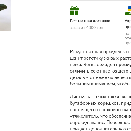
Бесплатная доставка
Ук
пр
заказ от 4000 грн
по
от
пр
Искусственная орхидея в го
ценит эстетику живых расте
ними. Ветвь орхидеи премиу
отличить ее от настоящего
деталь – от нежных лепестк
доставки и оплаты»
большим вниманием, чтобы
Листья растения также вып
бутафорных корешков, прид
настоящего горшкового вар
утяжелитель, что обеспечив
опрокидывание. Поверхност
придает дополнительную ес