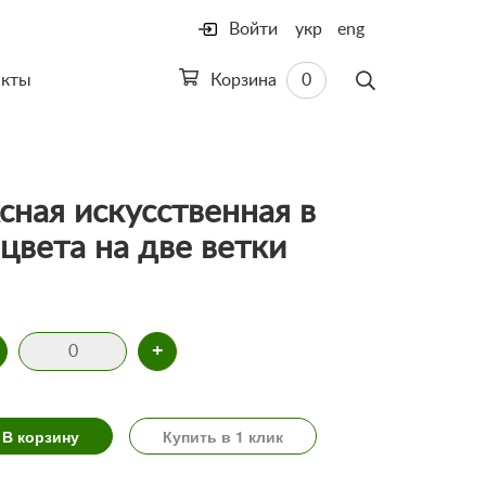
Войти
укр
eng
акты
Корзина
0
сная искусственная в
цвета на две ветки
+
В корзину
Купить в 1 клик