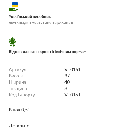
Український виробник
«Умови доставки і
підтримуй вітчизняних виробників
оплати»
Відповідає санітарно-гігієнічним нормам
Артикул
VT0161
Висота
97
Ширина
40
Товщина
8
Код імпорту
VT0161
Вінок 0,51
Детально: