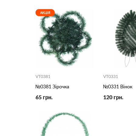
АКЦІЯ
VT0381
VT0331
№0381 Зірочка
№0331 Вінок
65 грн.
120 грн.