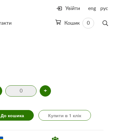
Увійти
eng
рус
такти
Кошик
0
+
До кошика
Купити в 1 клік