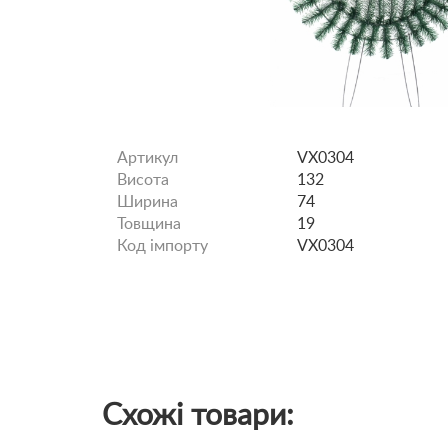
Артикул
VX0304
Висота
132
Ширина
74
Товщина
19
Код імпорту
VX0304
Схожі товари: