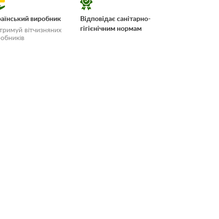
аїнський виробник
Відповідає санітарно-
гігієнічним нормам
тримуй вітчизняних
обників
 і