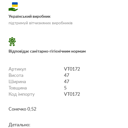
Український виробник
«Умови доставки і
підтримуй вітчизняних виробників
оплати»
Відповідає санітарно-гігієнічним нормам
Артикул
VT0172
Висота
47
Ширина
47
Товщина
5
Код імпорту
VT0172
Сонечко 0,52
Детально: