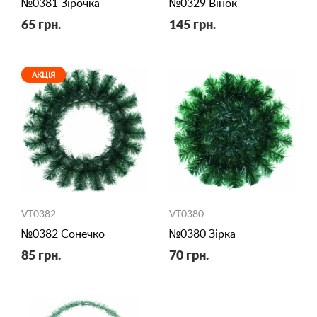
№0381 Зірочка
№0329 Вінок
65 грн.
145 грн.
АКЦІЯ
VT0382
VT0380
№0382 Сонечко
№0380 Зірка
85 грн.
70 грн.