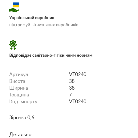
Український виробник
«Умови доставки і
підтримуй вітчизняних виробників
оплати»
Відповідає санітарно-гігієнічним нормам
Артикул
VT0240
Висота
38
Ширина
38
Товщина
7
Код імпорту
VT0240
Зірочка 0,6
Детально: