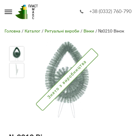
+38 (0332) 760-790
Головна
/
Каталог
/
Ритуальні вироби
/
Вінки
/ №0210 Вінок
Знято з виробництва
Знят