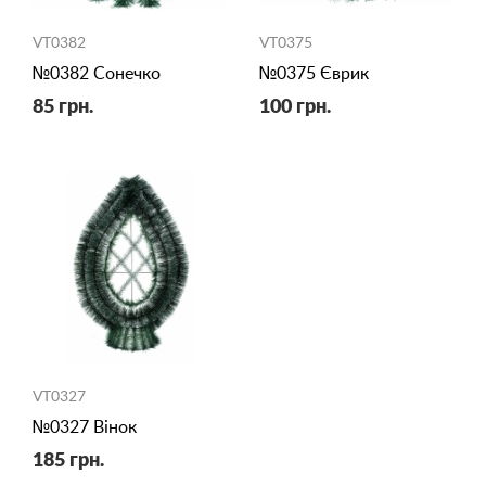
VT0382
VT0375
№0382 Сонечко
№0375 Єврик
85 грн.
100 грн.
VT0327
№0327 Вінок
185 грн.