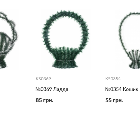
KS0369
KS0354
№0369 Ладдя
№0354 Кошик
85 грн.
55 грн.