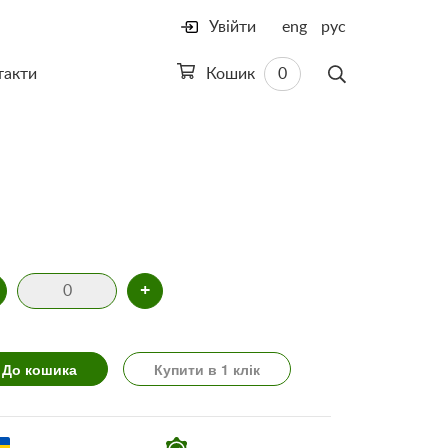
Увійти
eng
рус
такти
Кошик
0
+
До кошика
Купити в 1 клік