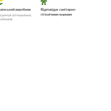
аїнський виробник
Відповідає санітарно-
гігієнічним нормам
тримуй вітчизняних
обників
 і