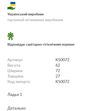
Український виробник
«Умови доставки і
підтримуй вітчизняних виробників
оплати»
Відповідає санітарно-гігієнічним нормам
Артикул
KS0072
Висота
62
Ширина
72
Товщина
27
Код імпорту
KS0072
Ладья 1
Детально: