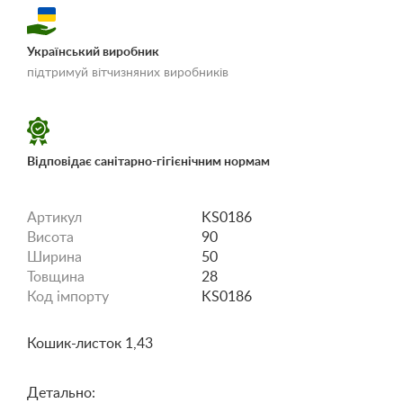
Український виробник
«Умови доставки і
підтримуй вітчизняних виробників
оплати»
Відповідає санітарно-гігієнічним нормам
Артикул
KS0186
Висота
90
Ширина
50
Товщина
28
Код імпорту
KS0186
Кошик-листок 1,43
Детально: