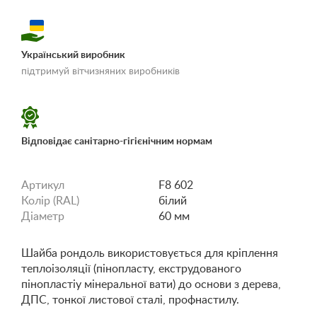
Український виробник
«Умови доставки і
підтримуй вітчизняних виробників
оплати»
Відповідає санітарно-гігієнічним нормам
Артикул
F8 602
Колір (RAL)
білий
Діаметр
60 мм
Шайба рондоль використовується для кріплення
теплоізоляції (пінопласту, екструдованого
пінопластіу мінеральної вати) до основи з дерева,
ДПС, тонкої листової сталі, профнастилу.