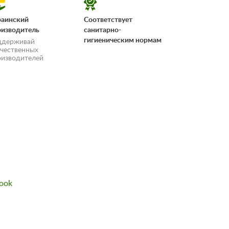
раинский
Соответствует
оизводитель
санитарно-
гигиеническим нормам
ддерживай
ечественных
оизводителей
«Условия
ook