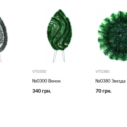
VT0300
VT0380
№0300 Венок
№0380 Звезда
340 грн.
70 грн.