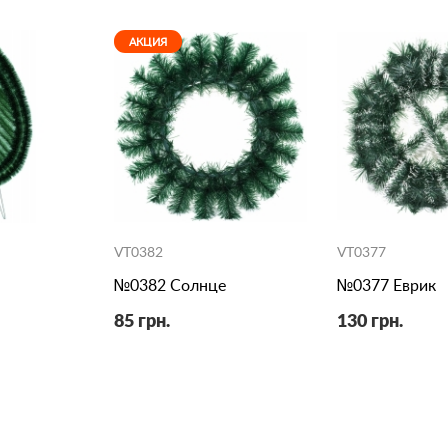
АКЦИЯ
VT0382
VT0377
№0382 Солнце
№0377 Еврик
85 грн.
130 грн.