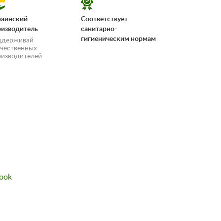
раинский
Соответствует
оизводитель
санитарно-
гигиеническим нормам
ддерживай
ечественных
оизводителей
«Условия
ook