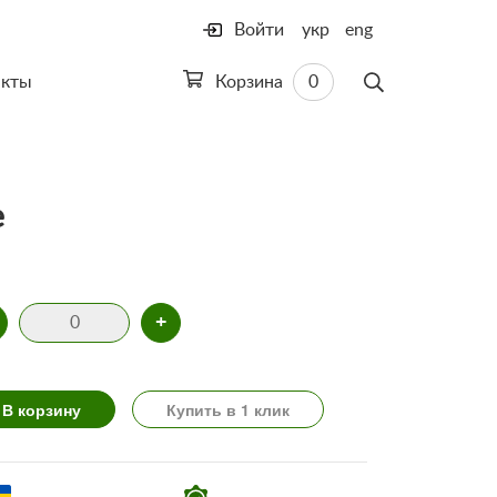
Войти
укр
eng
акты
Корзина
0
е
+
В корзину
Купить в 1 клик