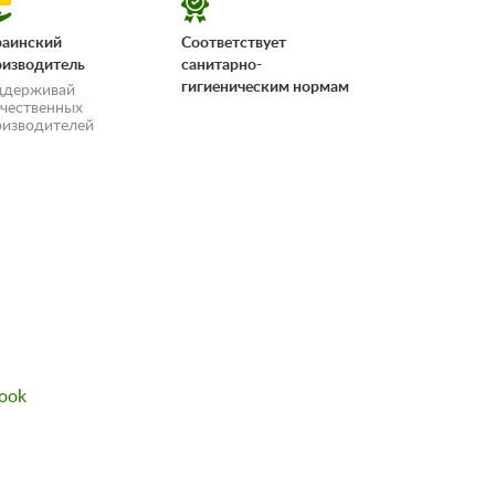
раинский
Соответствует
оизводитель
санитарно-
гигиеническим нормам
ддерживай
ечественных
оизводителей
«Условия
ook