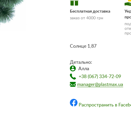
Бесплатная доставка
Ук
пр
заказ от 4000 грн
по
от
пр
Солнце 1,87
Детально:
Алла
доставки и оплаты»
+38 (067) 334-72-09
manager@plastmax.ua
Распространить в Faceb