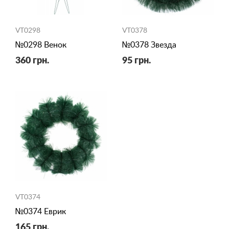
VT0298
VT0378
№0298 Венок
№0378 Звезда
360 грн.
95 грн.
VT0374
№0374 Еврик
165 грн.