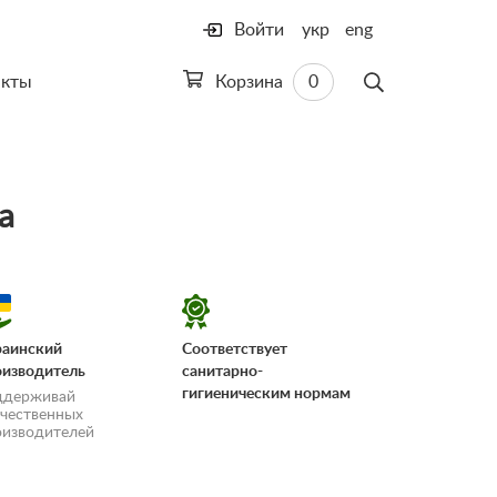
Войти
укр
eng
акты
Корзина
0
а
раинский
Соответствует
оизводитель
санитарно-
гигиеническим нормам
ддерживай
ечественных
оизводителей