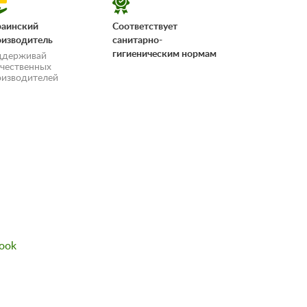
раинский
Соответствует
оизводитель
санитарно-
гигиеническим нормам
ддерживай
ечественных
оизводителей
«Условия
ook