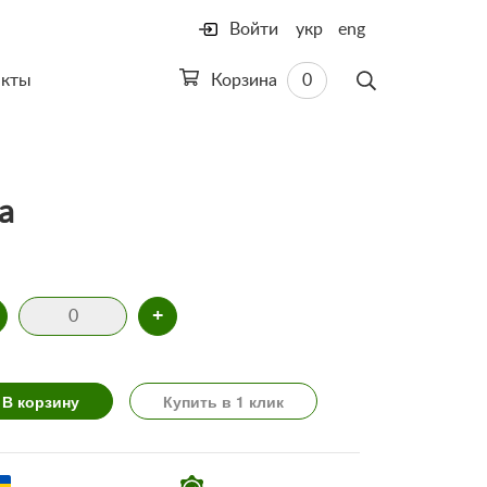
Войти
укр
eng
акты
Корзина
0
а
+
В корзину
Купить в 1 клик