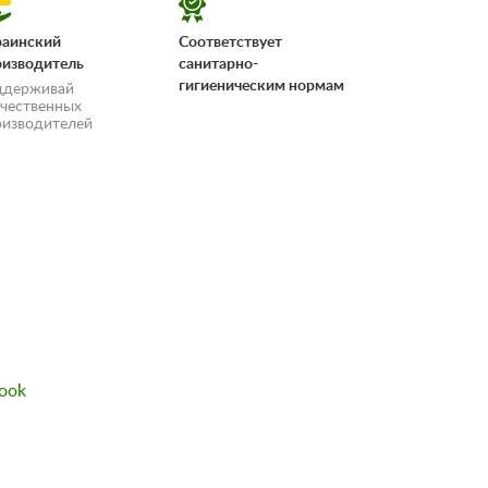
раинский
Соответствует
оизводитель
санитарно-
гигиеническим нормам
ддерживай
ечественных
оизводителей
«Условия
ook