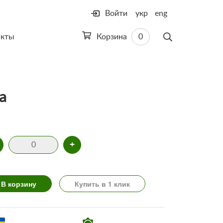
Войти
укр
eng
акты
Корзина
0
а
+
В корзину
Купить в 1 клик