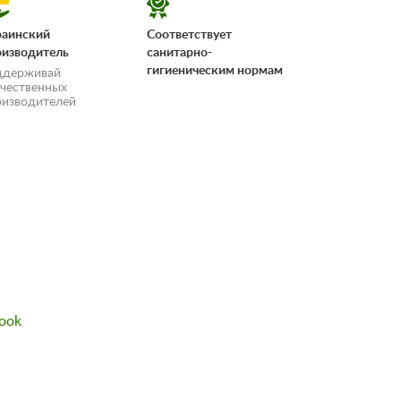
раинский
Соответствует
оизводитель
санитарно-
гигиеническим нормам
ддерживай
ечественных
оизводителей
«Условия
ook