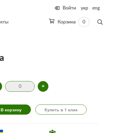
Войти
укр
eng
акты
Корзина
0
а
+
В корзину
Купить в 1 клик