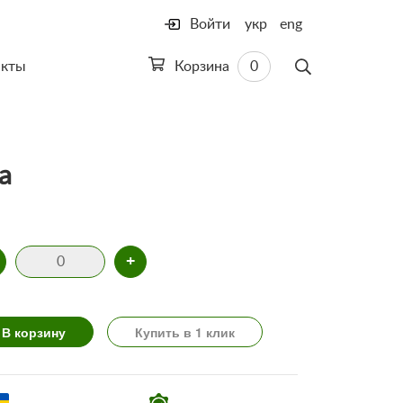
Войти
укр
eng
акты
Корзина
0
а
+
В корзину
Купить в 1 клик