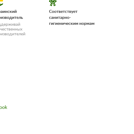
раинский
Соответствует
оизводитель
санитарно-
гигиеническим нормам
ддерживай
ечественных
оизводителей
«Условия
ook